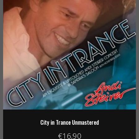
City in Trance Unmastered
€
16,90